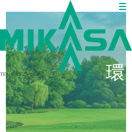
環
TEL: 0263‒25‒1500